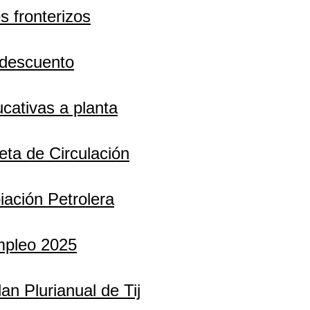
s fronterizos
 descuento
ativas a planta
jeta de Circulación
ción Petrolera
Empleo 2025
n Plurianual de Tij